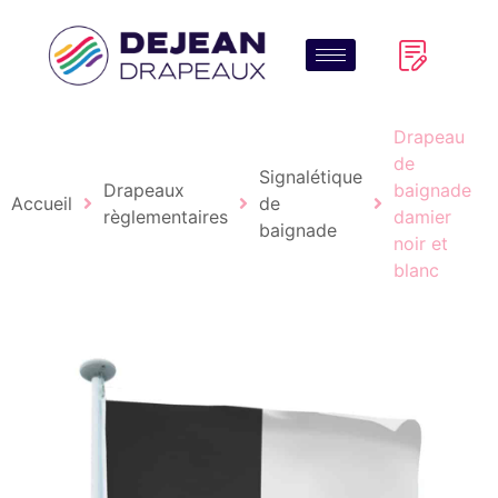
Drapeau
de
Signalétique
Drapeaux
baignade
Accueil
de
règlementaires
damier
baignade
noir et
blanc