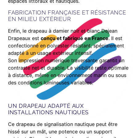
espaces littoraux et nautiques.
FABRICATION FRANÇAISE ET RÉSISTANCE
EN MILIEU EXTÉRIEUR
Enfin, le drapeau à damier noir et blanc Dejean
Drapeaux est
conçu et fabriqué en France
. Il est
confectionné en polyester résistant, spécialement
adapté à un usage extérieur intensif.
Son impression numérique traversante garantit un
contraste net et durable. La visibilité reste optimale
à distance, même en environnement marin ou sous
des conditions lumineuses variables.
UN DRAPEAU ADAPTÉ AUX
INSTALLATIONS NAUTIQUES
Ce drapeau de signalisation nautique peut être
hissé sur un mât, une potence ou un support