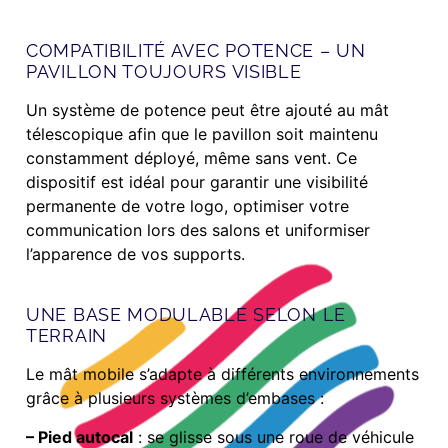
COMPATIBILITÉ AVEC POTENCE – UN
PAVILLON TOUJOURS VISIBLE
Un système de potence peut être ajouté au mât
télescopique afin que le pavillon soit maintenu
constamment déployé, même sans vent. Ce
dispositif est idéal pour garantir une visibilité
permanente de votre logo, optimiser votre
communication lors des salons et uniformiser
l’apparence de vos supports.
UNE BASE MODULABLE SELON LE
TERRAIN
Le mât mobile s’adapte à différents environnements
grâce à plusieurs systèmes d’embases :
– Pied autocal
: se glisse sous une roue de véhicule