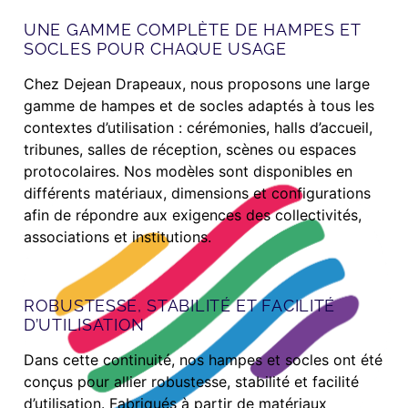
UNE GAMME COMPLÈTE DE HAMPES ET
SOCLES POUR CHAQUE USAGE
Chez Dejean Drapeaux, nous proposons une large
gamme de hampes et de socles adaptés à tous les
contextes d’utilisation : cérémonies, halls d’accueil,
tribunes, salles de réception, scènes ou espaces
protocolaires. Nos modèles sont disponibles en
différents matériaux, dimensions et configurations
afin de répondre aux exigences des collectivités,
associations et institutions.
ROBUSTESSE, STABILITÉ ET FACILITÉ
D’UTILISATION
Dans cette continuité, nos hampes et socles ont été
conçus pour allier robustesse, stabilité et facilité
d’utilisation. Fabriqués à partir de matériaux