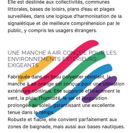
Elle est destinée aux collectivités, communes
littorales, bases de loisirs, plans d’eau et plages
surveillées, dans une logique d’harmonisation de la
signalétique et de meilleure compréhension par le
public, y compris les usagers étrangers.
UNE MANCHE À AIR CONÇUE POUR LES
ENVIRONNEMENTS EXTÉRIEURS
EXIGEANTS
Fabriquée dans un tissu polyester résistant, la
manche à air orange est conçue pour une utilisation
extérieure continue. Elle supporte efficacement le
vent, la pluie, l’humidité, le sel et l’exposition
prolongée au soleil, garantissant une excellente
tenue dans le temps.
Robuste et fiable, elle convient parfaitement aux
zones de baignade, mais aussi aux bases nautiques.