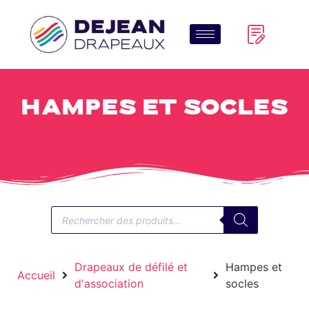
Hampes et socles
Drapeaux de défilé et
Hampes et
Accueil
d'association
socles