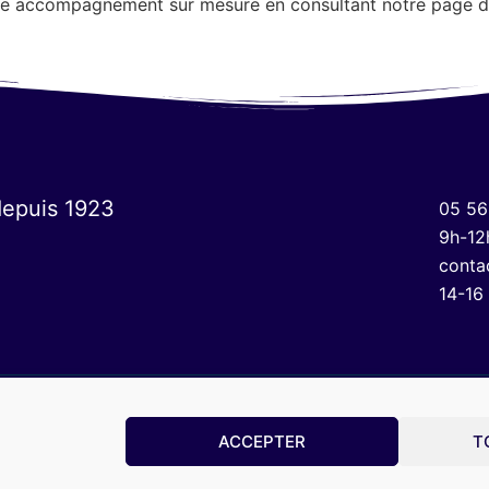
re accompagnement sur mesure en consultant notre page dé
depuis 1923
05 56
9h-12
conta
14-16
ACCEPTER
T
Mentions légales
Politique de confidentialité
CGV