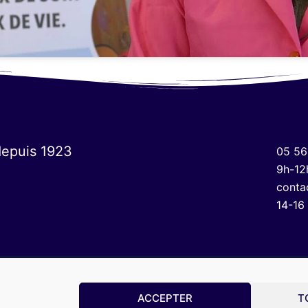
depuis 1923
05 56
9h-12
conta
14-16
ACCEPTER
T