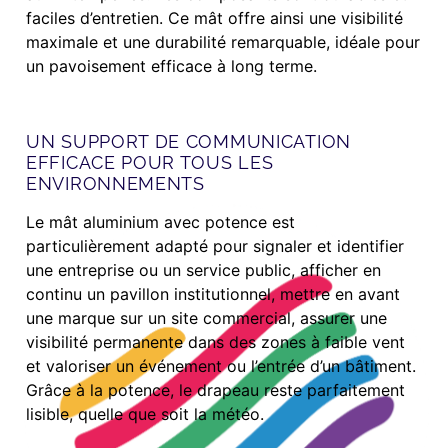
faciles d’entretien. Ce mât offre ainsi une visibilité
maximale et une durabilité remarquable, idéale pour
un pavoisement efficace à long terme.
UN SUPPORT DE COMMUNICATION
EFFICACE POUR TOUS LES
ENVIRONNEMENTS
Le mât aluminium avec potence est
particulièrement adapté pour signaler et identifier
une entreprise ou un service public, afficher en
continu un pavillon institutionnel, mettre en avant
une marque sur un site commercial, assurer une
visibilité permanente dans des zones à faible vent
et valoriser un événement ou l’entrée d’un bâtiment.
Grâce à la potence, le drapeau reste parfaitement
lisible, quelle que soit la météo.