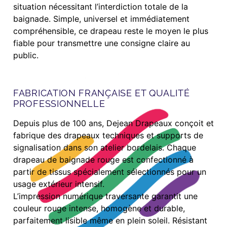
situation nécessitant l’interdiction totale de la
baignade. Simple, universel et immédiatement
compréhensible, ce drapeau reste le moyen le plus
fiable pour transmettre une consigne claire au
public.
FABRICATION FRANÇAISE ET QUALITÉ
PROFESSIONNELLE
Depuis plus de 100 ans, Dejean Drapeaux conçoit et
fabrique des drapeaux techniques et supports de
signalisation dans son atelier bordelais. Chaque
drapeau de baignade rouge est confectionné à
partir de tissus spécialement sélectionnés pour un
usage extérieur intensif.
L’impression numérique traversante garantit une
couleur rouge intense, homogène et durable,
parfaitement lisible même en plein soleil. Résistant