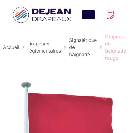
Drapeau
Signalétique
Drapeaux
de
Accueil
de
règlementaires
baignade
baignade
rouge