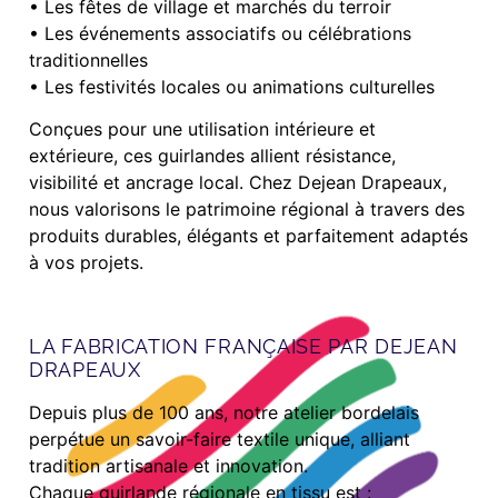
• Les fêtes de village et marchés du terroir
• Les événements associatifs ou célébrations
traditionnelles
• Les festivités locales ou animations culturelles
Conçues pour une utilisation intérieure et
extérieure, ces guirlandes allient résistance,
visibilité et ancrage local. Chez Dejean Drapeaux,
nous valorisons le patrimoine régional à travers des
produits durables, élégants et parfaitement adaptés
à vos projets.
LA FABRICATION FRANÇAISE PAR DEJEAN
DRAPEAUX
Depuis plus de 100 ans, notre atelier bordelais
perpétue un savoir-faire textile unique, alliant
tradition artisanale et innovation.
Chaque guirlande régionale en tissu est :