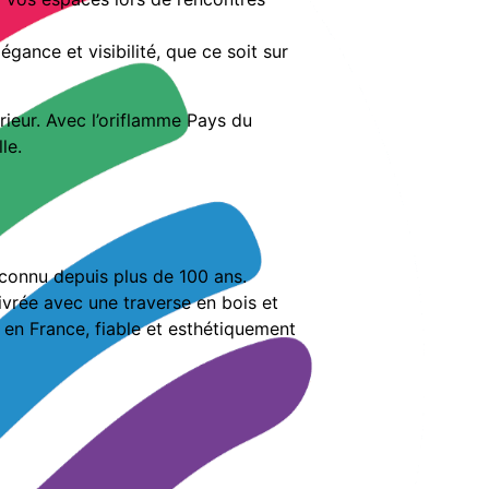
ance et visibilité, que ce soit sur
érieur. Avec l’oriflamme Pays du
le.
econnu depuis plus de 100 ans.
ivrée avec une traverse en bois et
é en France, fiable et esthétiquement