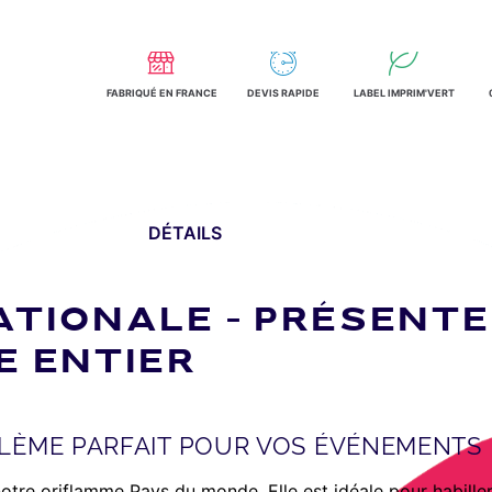
FABRIQUÉ EN FRANCE
DEVIS RAPIDE
LABEL IMPRIM'VERT
DÉTAILS
TIONALE – PRÉSENTE
E ENTIER
BLÈME PARFAIT POUR VOS ÉVÉNEMENTS
tre oriflamme Pays du monde. Elle est idéale pour habille