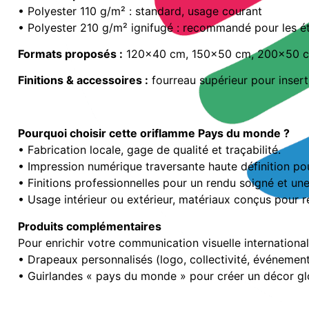
• Polyester 110 g/m² : standard, usage courant
• Polyester 210 g/m² ignifugé : recommandé pour les é
Formats proposés :
120×40 cm, 150×50 cm, 200×50 cm
Finitions & accessoires :
fourreau supérieur pour insert
Pourquoi choisir cette oriflamme Pays du monde ?
• Fabrication locale, gage de qualité et traçabilité.
• Impression numérique traversante haute définition pou
• Finitions professionnelles pour un rendu soigné et une i
• Usage intérieur ou extérieur, matériaux conçus pour ré
Produits complémentaires
Pour enrichir votre communication visuelle international
• Drapeaux personnalisés (logo, collectivité, événemen
• Guirlandes « pays du monde » pour créer un décor gl