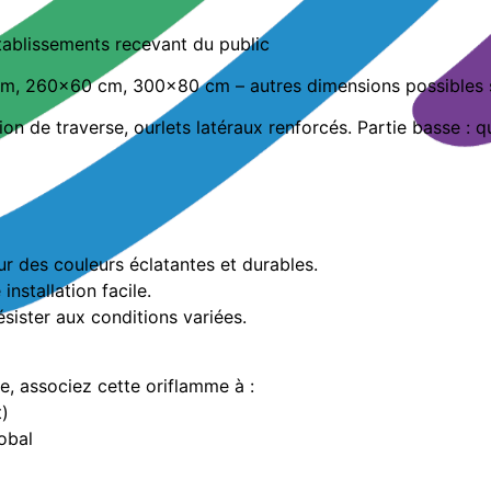
tablissements recevant du public
, 260×60 cm, 300×80 cm – autres dimensions possibles 
ion de traverse, ourlets latéraux renforcés. Partie basse : 
r des couleurs éclatantes et durables.
nstallation facile.
sister aux conditions variées.
e, associez cette oriflamme à :
t)
obal