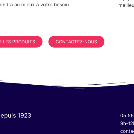
ondra au mieux à votre besoin.
meilleu
R LES PRODUITS
CONTACTEZ-NOUS
depuis 1923
05 56
9h-12
conta