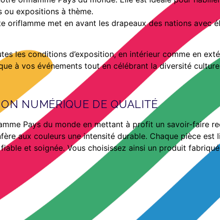
es ou expositions à thème.
te oriflamme met en avant les drapeaux des nations avec élég
 toutes les conditions d’exposition, en intérieur comme en ext
e à vos événements tout en célébrant la diversité culturel
SION NUMÉRIQUE DE QUALITÉ
flamme Pays du monde en mettant à profit un savoir-faire r
fère aux couleurs une intensité durable. Chaque pièce est l
fiable et soignée. Vous choisissez ainsi un produit fabriqu