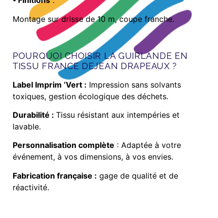
• Finitions
:
Montage sur drisse de 10 m, coupe franche.
POURQUOI CHOISIR LA GUIRLANDE EN
TISSU FRANCE DEJEAN DRAPEAUX ?
Label Imprim ‘Vert :
Impression sans solvants
toxiques, gestion écologique des déchets.
Durabilité :
Tissu résistant aux intempéries et
lavable.
Personnalisation complète
: Adaptée à votre
événement, à vos dimensions, à vos envies.
Fabrication française :
gage de qualité et de
réactivité.