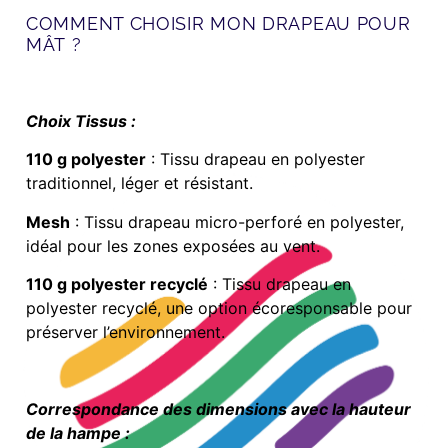
COMMENT CHOISIR MON DRAPEAU POUR
MÂT ?
Choix Tissus :
110 g polyester
: Tissu drapeau en polyester
traditionnel, léger et résistant.
Mesh
: Tissu drapeau micro-perforé en polyester,
idéal pour les zones exposées au vent.
110 g polyester recyclé
: Tissu drapeau en
polyester recyclé, une option écoresponsable pour
préserver l’environnement.
Correspondance des dimensions avec la hauteur
de la hampe :