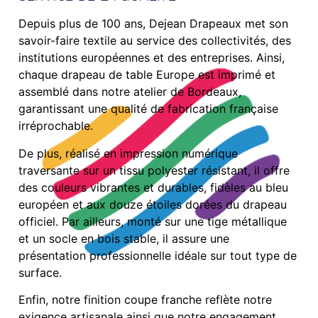
Depuis plus de 100 ans, Dejean Drapeaux met son
savoir-faire textile au service des collectivités, des
institutions européennes et des entreprises. Ainsi,
chaque drapeau de table Europe est imprimé et
assemblé dans notre atelier de Bordeaux,
garantissant une qualité de fabrication française
irréprochable.
De plus, réalisé en impression numérique
traversante sur un tissu polyester résistant, il offre
des couleurs vibrantes et durables, fidèles au bleu
européen et aux douze étoiles dorées du drapeau
officiel. Par ailleurs, monté sur une tige métallique
et un socle en bois stable, il assure une
présentation professionnelle idéale sur tout type de
surface.
Enfin, notre finition coupe franche reflète notre
exigence artisanale ainsi que notre engagement