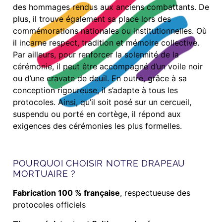
des hommages rendus aux anciens combattants. De
plus, il trouve également sa place lors des
commémorations nationales ou institutionnelles. Où
il incarne respect, tradition et mémoire collective.
Par ailleurs, pour renforcer la solennité de la
cérémonie, il peut être accompagné d’un voile noir
ou d’une cravate de deuil. En outre, grâce à sa
conception rigoureuse, il s’adapte à tous les
protocoles. Ainsi, qu’il soit posé sur un cercueil,
suspendu ou porté en cortège, il répond aux
exigences des cérémonies les plus formelles.
POURQUOI CHOISIR NOTRE DRAPEAU
MORTUAIRE ?
Fabrication 100 % française
, respectueuse des
protocoles officiels