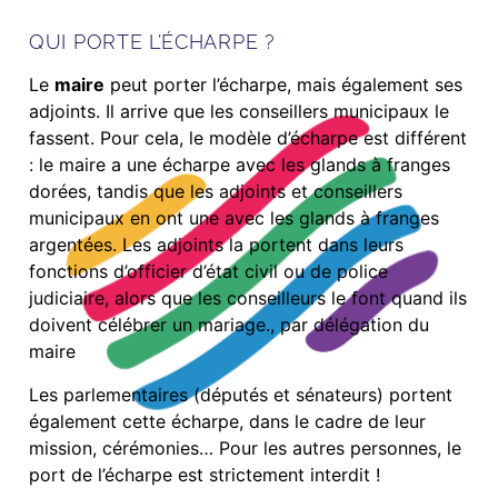
QUI PORTE L’ÉCHARPE ?
Le
maire
peut porter l’écharpe, mais également ses
adjoints. Il arrive que les conseillers municipaux le
fassent. Pour cela, le modèle d’écharpe est différent
: le maire a une écharpe avec les glands à franges
dorées, tandis que les adjoints et conseillers
municipaux en ont une avec les glands à franges
argentées. Les adjoints la portent dans leurs
fonctions d’officier d’état civil ou de police
judiciaire, alors que les conseilleurs le font quand ils
doivent célébrer un mariage., par délégation du
maire
Les parlementaires (députés et sénateurs) portent
également cette écharpe, dans le cadre de leur
mission, cérémonies… Pour les autres personnes, le
port de l’écharpe est strictement interdit !