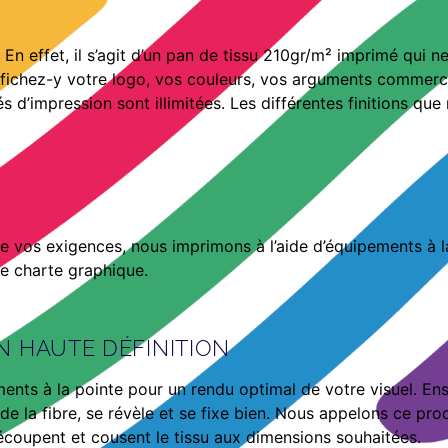
. En effet, il s’agit d’un pan de tissu 210gr/m² imprimé qui ne 
 affichez-y votre logo, vos couleurs, vos arguments commerc
és d’impression sont illimitées. Les différentes finitions q
e vos exigences, nous imprimons à l’aide d’équipements à la 
re charte graphique.
N HAUTE DÉFINITION
ents à la pointe pour un rendu optimal de votre visuel. Ens
de la fibre, se révèle et se fixe bien. Nous appelons ce pr
découpent et cousent le tissu aux dimensions souhaitées.