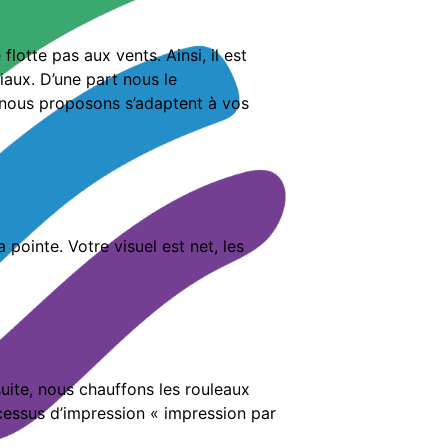
flotte pas aux vents. Ainsi, il est
iaux. D’une part nous le
ue nous proposons s’adaptent à vos
pointe. Votre visuel est net, les
uite, nous chauffons les rouleaux
ocessus d’impression « impression par