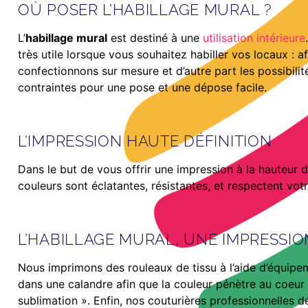
OÙ POSER L’HABILLAGE MURAL ?
L’
habillage mural
est destiné à une
utilisation intérieure
très utile lorsque vous souhaitez habiller vos locaux :
confectionnons sur mesure et d’autre part les possibilit
contraintes pour une pose et une dépose facile.
L’IMPRESSION HAUTE DÉFINITION
Dans le but de vous offrir une impression à la hauteur d
couleurs sont éclatantes, résistantes, et respectent vot
L’HABILLAGE MURAL, UNE IMPRESSIO
Nous imprimons des rouleaux de tissu à l’aide d’équipem
dans une calandre afin que la couleur pénètre au coeur 
sublimation ». Enfin, nos couturières professionnelles 